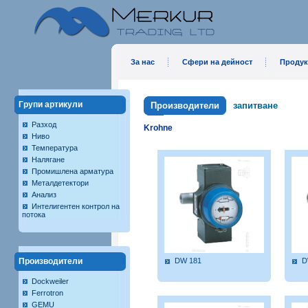
За нас
Сфери на дейност
Продук
Групи артикули
Производители
запитване
Разход
Krohne
Ниво
Температура
Налягане
Промишлена арматура
Металдетектори
Анализ
Интелигентен контрол на
потока
Производители
DW 181
D
Dockweiler
Ferrotron
GEMU