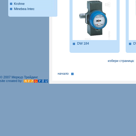
Krohne
Minebea Intec
DW 184
D
избери страница
начало
© 2007 Меркур Трейдинг.
site created by: